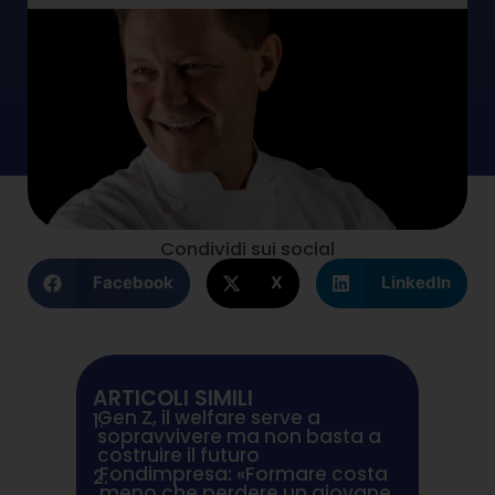
Condividi sui social
Facebook
X
LinkedIn
ARTICOLI SIMILI
Gen Z, il welfare serve a
1.
sopravvivere ma non basta a
costruire il futuro
Fondimpresa: «Formare costa
2.
meno che perdere un giovane