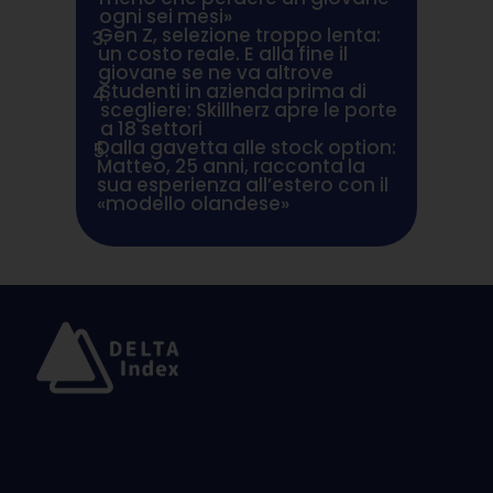
ogni sei mesi»
Gen Z, selezione troppo lenta:
3.
un costo reale. E alla fine il
giovane se ne va altrove
Studenti in azienda prima di
4.
scegliere: Skillherz apre le porte
a 18 settori
Dalla gavetta alle stock option:
5.
Matteo, 25 anni, racconta la
sua esperienza all’estero con il
«modello olandese»