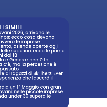
I SIMILI
vani 2026, arrivano le
i Inps: ecco cosa devono
avvero le imprese
ento, aziende aperte agli
delle superiori: ecco le prime
ni dal 18
blu e Generazione Z: la
c’è, ma la percezione è
 passato
e ai ragazzi di Skillherz: «Per
sperienza che lascerà il
rdia un 1° Maggio con gran
iovani: nelle piccole imprese
da under 30 supera le