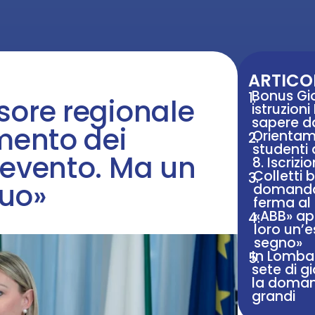
ARTICOL
Bonus Gio
1.
sore regionale
istruzion
sapere d
amento dei
Orientam
2.
studenti 
 evento. Ma un
8. Iscrizio
Colletti 
3.
nuo»
domanda 
ferma al
«ABB» apr
4.
loro un’e
segno»
In Lomba
5.
sete di g
la doman
grandi