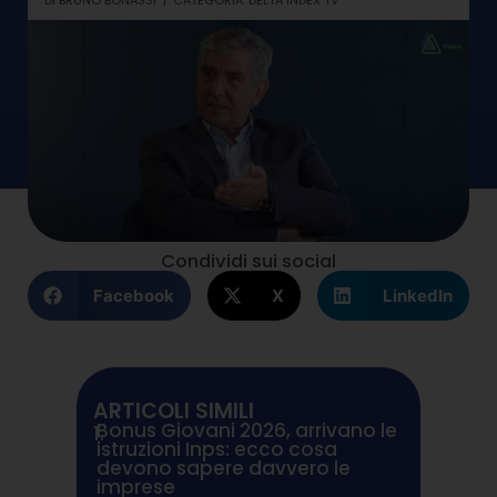
DI
BRUNO BONASSI
CATEGORIA:
DELTA INDEX TV
Condividi sui social
Facebook
X
LinkedIn
ARTICOLI SIMILI
Bonus Giovani 2026, arrivano le
1.
istruzioni Inps: ecco cosa
devono sapere davvero le
imprese