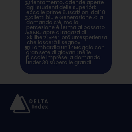
Orientamento, aziende aperte
2.
agli studenti delle superiori:
ecco le prime 8. Iscrizioni dal 18
Colletti blu e Generazione Z: la
3.
domanda c’è, ma la
percezione è ferma al passato
«ABB» apre ai ragazzi di
4.
Skillherz: «Per loro un’esperienza
che lascerà il segno»
In Lombardia un 1° Maggio con
5.
gran sete di giovani: nelle
piccole imprese la domanda
under 30 supera le grandi