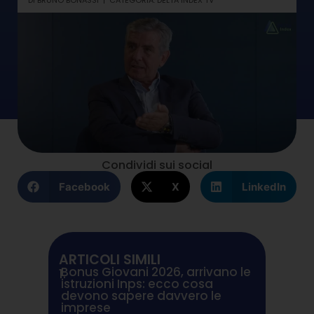
DI
BRUNO BONASSI
CATEGORIA:
DELTA INDEX TV
Condividi sui social
Facebook
X
LinkedIn
ARTICOLI SIMILI
Bonus Giovani 2026, arrivano le
1.
istruzioni Inps: ecco cosa
devono sapere davvero le
imprese