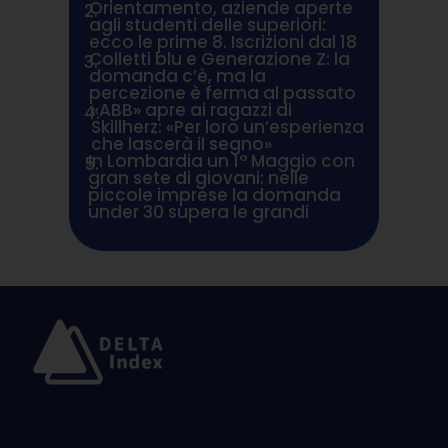
Orientamento, aziende aperte
2.
agli studenti delle superiori:
ecco le prime 8. Iscrizioni dal 18
Colletti blu e Generazione Z: la
3.
domanda c’è, ma la
percezione è ferma al passato
«ABB» apre ai ragazzi di
4.
Skillherz: «Per loro un’esperienza
che lascerà il segno»
In Lombardia un 1° Maggio con
5.
gran sete di giovani: nelle
piccole imprese la domanda
under 30 supera le grandi