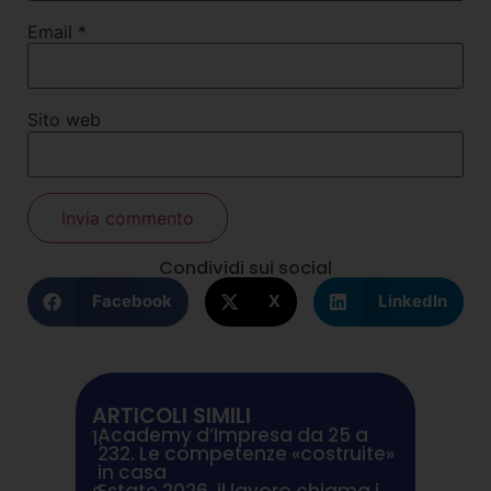
Email
*
Sito web
Condividi sui social
Facebook
X
LinkedIn
ARTICOLI SIMILI
Academy d’Impresa da 25 a
1.
232. Le competenze «costruite»
in casa
Estate 2026, il lavoro chiama i