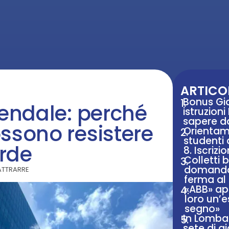
ARTICOL
Bonus Gio
1.
iendale: perché
istruzion
sapere d
ossono resistere
Orientam
2.
studenti 
rde
8. Iscrizio
Colletti 
3.
domanda 
ATTRARRE
ferma al
«ABB» apr
4.
loro un’e
segno»
In Lomba
5.
sete di g