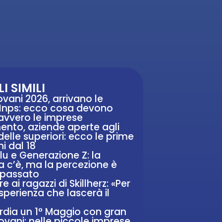
I SIMILI
vani 2026, arrivano le
i Inps: ecco cosa devono
avvero le imprese
ento, aziende aperte agli
delle superiori: ecco le prime
ni dal 18
blu e Generazione Z: la
c’è, ma la percezione è
 passato
e ai ragazzi di Skillherz: «Per
sperienza che lascerà il
rdia un 1° Maggio con gran
iovani: nelle piccole imprese