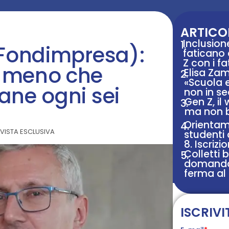
ARTICOL
Inclusion
1.
 Fondimpresa):
faticano
Z con i fa
 meno che
Elisa Za
2.
«Scuola 
ane ogni sei
non in s
Gen Z, il
3.
ma non ba
Orientam
4.
RVISTA ESCLUSIVA
studenti 
8. Iscrizi
Colletti 
5.
domanda 
ferma al
ISCRIVI