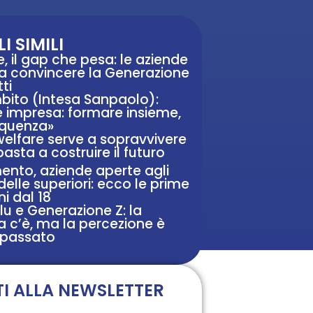
I SIMILI
e, il gap che pesa: le aziende
 a convincere la Generazione
tti
mbito (Intesa Sanpaolo):
e impresa: formare insieme,
equenza»
 welfare serve a sopravvivere
sta a costruire il futuro
ento, aziende aperte agli
delle superiori: ecco le prime
oni dal 18
blu e Generazione Z: la
c’è, ma la percezione è
 passato
TI ALLA NEWSLETTER