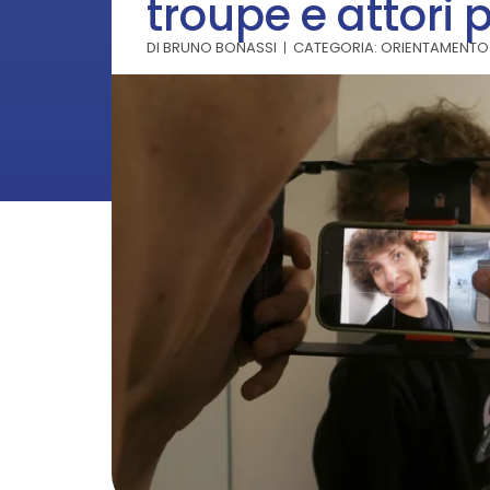
troupe e attori p
DI
BRUNO BONASSI
CATEGORIA:
ORIENTAMENTO