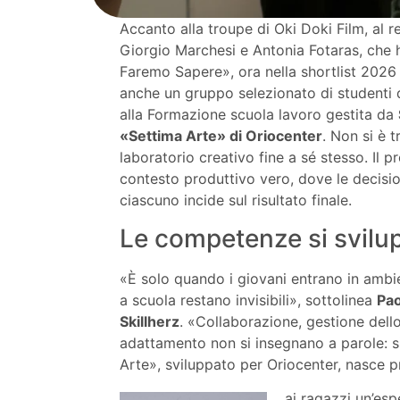
Accanto alla troupe di Oki Doki Film, al r
Giorgio Marchesi e Antonia Fotaras, che 
Faremo Sapere», ora nella shortlist 2026 
anche un gruppo selezionato di studenti 
alla Formazione scuola lavoro gestita da
«Settima Arte» di Oriocenter
. Non si è 
laboratorio creativo fine a sé stesso. Il p
contesto produttivo vero, dove le decisi
ciascuno incide sul risultato finale.
Le competenze si svilup
«È solo quando i giovani entrano in amb
a scuola restano invisibili», sottolinea
Pao
Skillherz
. «Collaborazione, gestione dello
adattamento non si insegnano a parole: s
Arte», sviluppato per Oriocenter, nasce p
ai ragazzi un’esp