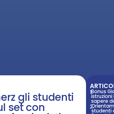
ARTICOL
Bonus Gio
1.
erz gli studenti
istruzion
sapere d
l set con
Orientam
2.
studenti 