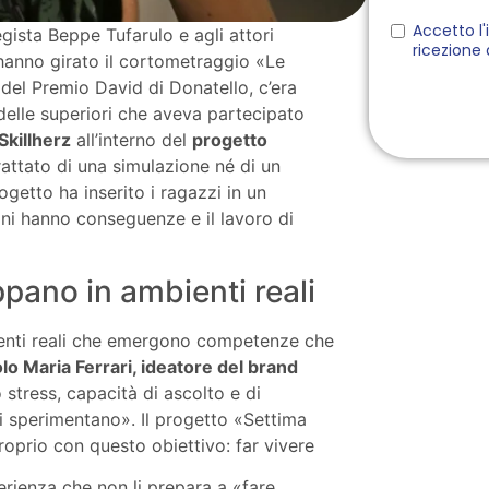
egista Beppe Tufarulo e agli attori
hanno girato il cortometraggio «Le
del Premio David di Donatello, c’era
delle superiori che aveva partecipato
Skillherz
all’interno del
progetto
trattato di una simulazione né di un
rogetto ha inserito i ragazzi in un
oni hanno conseguenze e il lavoro di
pano in ambienti reali
ienti reali che emergono competenze che
lo Maria Ferrari, ideatore del brand
 stress, capacità di ascolto e di
i sperimentano». Il progetto «Settima
roprio con questo obiettivo: far vivere
erienza che non li prepara a «fare