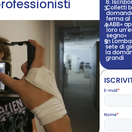
rofessionisti
8. Iscrizio
Colletti 
3.
domanda 
ferma al
«ABB» apr
4.
loro un’e
segno»
In Lomba
5.
sete di g
la doman
grandi
ISCRIVI