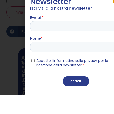
Newsletter
Iscriviti alla nostra newsletter
Condividi sui social
Facebook
X
LinkedIn
ARTICOLI SIMILI
Bonus Giovani 2026, arrivano le
1.
istruzioni Inps: ecco cosa
devono sapere davvero le
imprese
Orientamento, aziende aperte
2.
agli studenti delle superiori:
ecco le prime 8. Iscrizioni dal 18
Colletti blu e Generazione Z: la
3.
domanda c’è, ma la
percezione è ferma al passato
«ABB» apre ai ragazzi di
4.
Skillherz: «Per loro un’esperienza