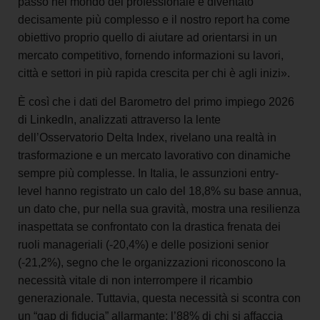
passo nel mondo del professionale è diventato
decisamente più complesso e il nostro report ha come
obiettivo proprio quello di aiutare ad orientarsi in un
mercato competitivo, fornendo informazioni su lavori,
città e settori in più rapida crescita per chi è agli inizi».
È così che i dati del Barometro del primo impiego 2026
di LinkedIn, analizzati attraverso la lente
dell’Osservatorio Delta Index, rivelano una realtà in
trasformazione e un mercato lavorativo con dinamiche
sempre più complesse.
In Italia, le assunzioni entry-
level hanno registrato un calo del 18,8% su base annua,
un dato che, pur nella sua gravità, mostra una resilienza
inaspettata se confrontato con la drastica frenata dei
ruoli manageriali (-20,4%) e delle posizioni senior
(-21,2%), segno che le organizzazioni riconoscono la
necessità vitale di non interrompere il ricambio
generazionale. Tuttavia, questa necessità si scontra con
un “gap di fiducia” allarmante: l’88% di chi si affaccia