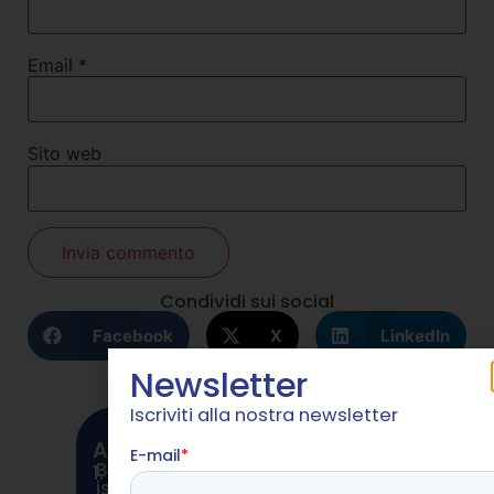
Email
*
Sito web
Condividi sui social
Facebook
X
LinkedIn
Newsletter
Iscriviti alla nostra newsletter
ARTICOLI SIMILI
Bonus Giovani 2026, arrivano le
1.
istruzioni Inps: ecco cosa