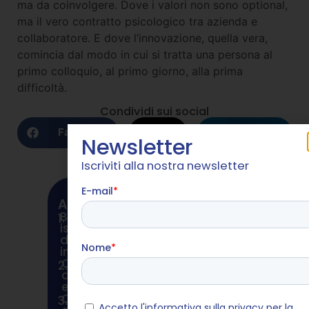
ma da coinvolgere. Dove i valori non sono optional,
ma il vero contratto psicologico tra azienda e
collaboratore. E dove l’innovazione, quella vera,
comincia dal modo in cui si tratta una persona al
primo colloquio, al primo giorno, alla prima
difficoltà.
Condividi sui social
Facebook
X
LinkedIn
Newsletter
Iscriviti alla nostra newsletter
ARTICOLI SIMILI
Bonus Giovani 2026, arrivano le
1.
istruzioni Inps: ecco cosa
devono sapere davvero le
imprese
Orientamento, aziende aperte
2.
agli studenti delle superiori:
ecco le prime 8. Iscrizioni dal 18
Colletti blu e Generazione Z: la
3.