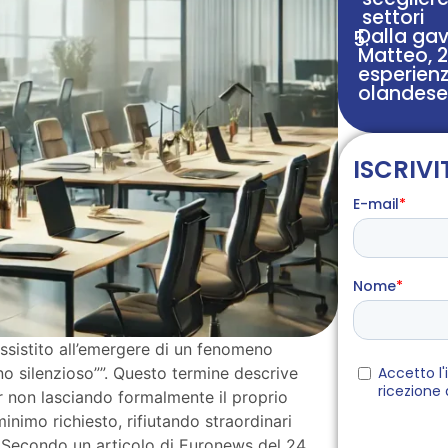
settori
Dalla gav
5.
Matteo, 2
esperienz
olandese
ISCRIVI
assistito all’emergere di un fenomeno
o silenzioso””. Questo termine descrive
ur non lasciando formalmente il proprio
inimo richiesto, rifiutando straordinari
e. Secondo un articolo di Euronews del 24