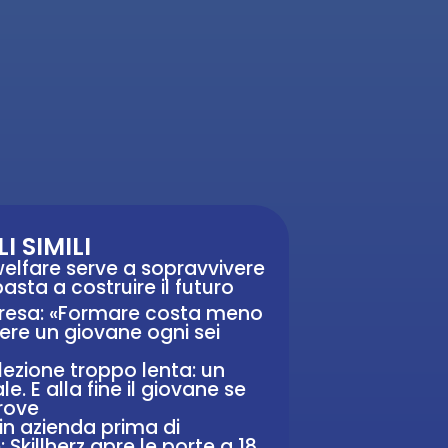
I SIMILI
 welfare serve a sopravvivere
sta a costruire il futuro
resa: «Formare costa meno
ere un giovane ogni sei
lezione troppo lenta: un
e. E alla fine il giovane se
rove
in azienda prima di
: Skillherz apre le porte a 18