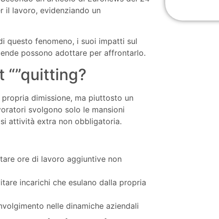
r il lavoro, evidenziando un
di questo fenomeno, i suoi impatti sul
iende possono adottare per affrontarlo.
t “”quitting?
 e propria dimissione, ma piuttosto un
voratori svolgono solo le mansioni
i attività extra non obbligatoria.
are ore di lavoro aggiuntive non
itare incarichi che esulano dalla propria
nvolgimento n
elle dinamiche aziendali