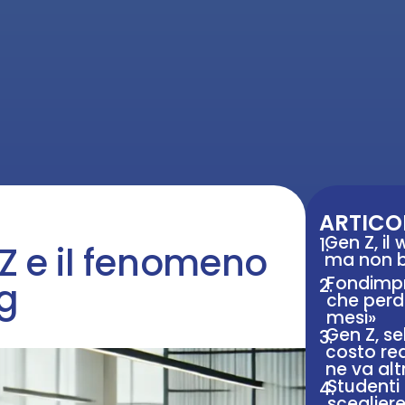
ARTICOL
Gen Z, il
1.
Z e il fenomeno
ma non ba
Fondimp
ng
2.
che perd
mesi»
Gen Z, se
3.
costo real
ne va alt
Studenti 
4.
scegliere