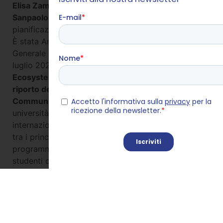
Elisa Zambito Marsala è nel Gruppo Intesa
Sanpaolo dal 2002
, dove ha ricoperto ruoli in
pianificazione strategica, innovazione e formazione.
È stata Amministratore Delegato e Direttore
Generale di Intesa Sanpaolo Formazione fino a
luglio 2022.
Oggi guida la Direzione Education
Ecosystem and Global Value Programs, a diretto
riporto del Chief Institutional Affairs and External
Communication
. È responsabile delle relazioni con
università e scuole a livello nazionale e
internazionale e con le istituzioni sull’education. È
tra i principali artefici di «Build Your Future», il
programma che ha raggiunto, in presenza, 40.000
studenti delle superiori e delle università. Coordina
la partnership con Intercultura che ha portato 830
studenti un anno all’estero, in 50 Paesi. Ha ideato e
sviluppato l’Osservatorio Look4ward, nato nel 2023
con l’Università Luiss Guido Carli, dedicato ai
fabbisogni di competenze del sistema produttivo