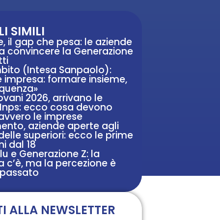
I SIMILI
e, il gap che pesa: le aziende
 a convincere la Generazione
tti
mbito (Intesa Sanpaolo):
e impresa: formare insieme,
equenza»
vani 2026, arrivano le
i Inps: ecco cosa devono
avvero le imprese
ento, aziende aperte agli
delle superiori: ecco le prime
oni dal 18
blu e Generazione Z: la
c’è, ma la percezione è
 passato
TI ALLA NEWSLETTER