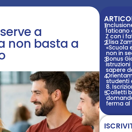
ARTICOL
Inclusion
1.
 serve a
faticano
Z con i fa
a non basta a
Elisa Za
2.
«Scuola 
ro
non in s
Bonus Gio
3.
istruzion
sapere d
Orientam
4.
studenti 
8. Iscrizi
Colletti 
5.
domanda 
ferma al
ISCRIVI