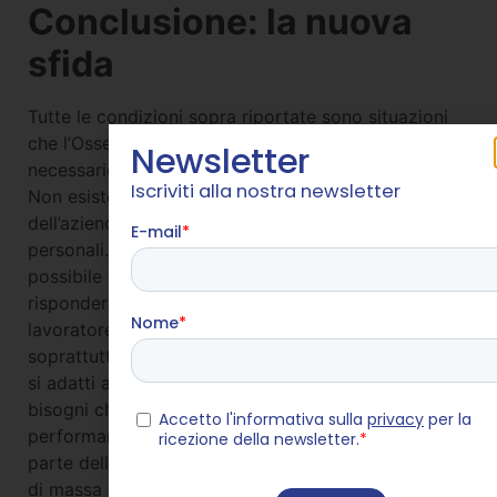
Conclusione: la nuova
sfida
Tutte le condizioni sopra riportate sono situazioni
che l’Osservatorio Delta Index registra come
Newsletter
necessarie per poter trattenere i giovani in azienda.
Iscriviti alla nostra newsletter
Non esiste più un tempo inviolabile del lavoro e
dell’azienda in cui non hanno legittimità le esigenze
personali. Su questo nuovo modello di società è
possibile costruire un nuovo welfare aziendale per
rispondere alle esigenze dei lavoratori. Ogni
lavoratore che ricerca benessere anche e
soprattutto dal lavoro ha bisogno di un welfare che
si adatti alle sue esigenze e che riesca a soddisfare
bisogni che possono compromettere le
performance lavorative. Non è più possibile, da
parte delle aziende, adottare un percorso standard,
di massa e socialmente condiviso di accesso al