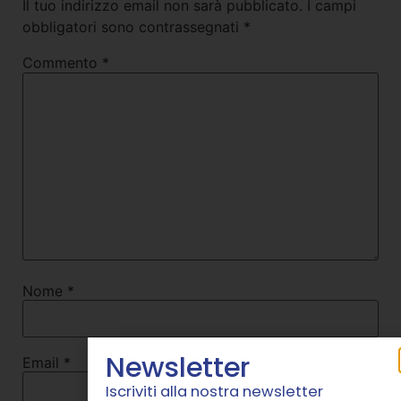
Il tuo indirizzo email non sarà pubblicato.
I campi
obbligatori sono contrassegnati
*
Commento
*
Nome
*
Newsletter
Email
*
Iscriviti alla nostra newsletter