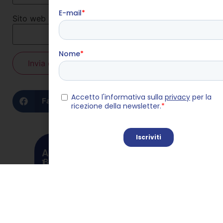
Sito web
Condividi sui social
Facebook
X
LinkedIn
ARTICOLI SIMILI
Bonus Giovani 2026, arrivano le
1.
istruzioni Inps: ecco cosa
devono sapere davvero le
imprese
Orientamento, aziende aperte
2.
agli studenti delle superiori:
ecco le prime 8. Iscrizioni dal 18
Colletti blu e Generazione Z: la
3.