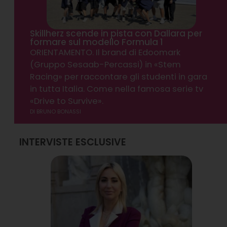
Skillherz scende in pista con Dallara per
formare sul modello Formula 1
ORIENTAMENTO. Il brand di Edoomark
(Gruppo Sesaab-Percassi) in «Stem
Racing» per raccontare gli studenti in gara
in tutta Italia. Come nella famosa serie tv
«Drive to Survive».
DI
BRUNO BONASSI
INTERVISTE ESCLUSIVE