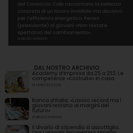
del Consorzio Caib raccontano la bellezza
concreta di un lavoro invisibile ma decisivo
per l’efficienza energetica. Perani
(presidente) ai giovani: «Non restate
spettatori del cambiamento».
DI
BRUNO BONASSI
DAL NOSTRO ARCHIVIO
Academy d’Impresa da 25 a 232. Le
competenze «costruite» in casa
DI
FRANCESCA LAI
Banca d’Italia: «Lavoro record ma i
giovani restano ai margini del
futuro»
DI
BRUNO BONASSI
Il divario di stipendio si assottiglia.
Ora i giovani recuperano terreno