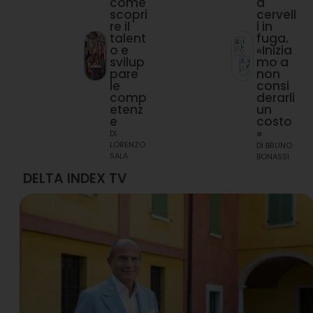
come
a
scopri
cervell
re il
i in
talent
fuga.
o e
«Inizia
svilup
mo a
pare
non
le
consi
comp
derarli
etenz
un
e
costo
»
DI
LORENZO
DI
BRUNO
SALA
BONASSI
DELTA INDEX TV