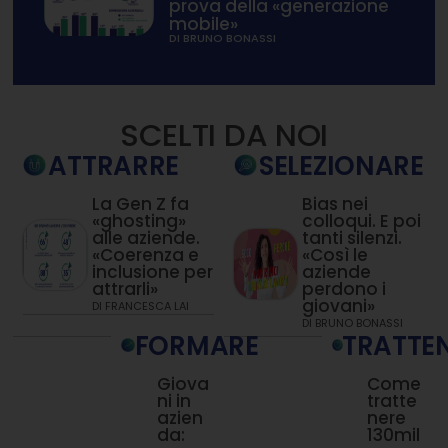
prova della «generazione
mobile»
DI BRUNO BONASSI
SCELTI DA NOI
ATTRARRE
SELEZIONARE
La Gen Z fa
Bias nei
«ghosting»
colloqui. E poi
alle aziende.
tanti silenzi.
«Coerenza e
«Così le
inclusione per
aziende
attrarli»
perdono i
giovani»
DI
FRANCESCA LAI
DI
BRUNO BONASSI
FORMARE
TRATTE
Giova
Come
ni in
tratte
azien
nere
da:
130mil