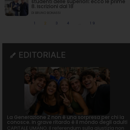
studenti delle superiori: ecco le prime
8. Iscrizioni dal 18
DI
BRUNO BONASSI
1
2
3
4
…
19
EDITORIALE
La Generazione Z non è una sorpresa per chi la
conosce. In grave ritardo è il mondo degli adulti
CAPITALE UMANO. Il referendum sulla giustizia non